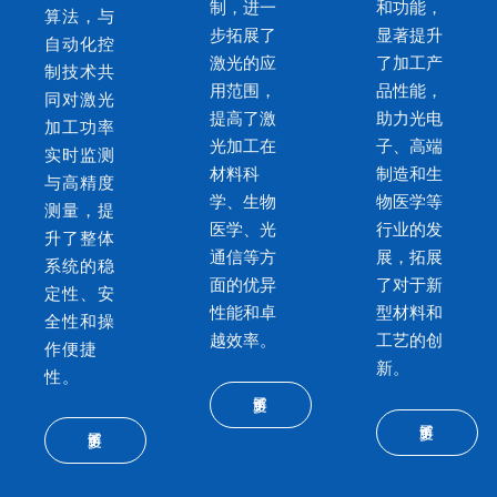
制，进一
和功能，
算法，与
步拓展了
显著提升
自动化控
激光的应
了加工产
制技术共
用范围，
品性能，
同对激光
提高了激
助力光电
加工功率
光加工在
子、高端
实时监测
材料科
制造和生
与高精度
学、生物
物医学等
测量，提
医学、光
行业的发
升了整体
通信等方
展，拓展
系统的稳
面的优异
了对于新
定性、安
性能和卓
型材料和
全性和操
越效率。
工艺的创
作便捷
新。
性。
了解更多
了解更多
了解更多